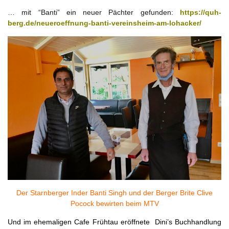
… mit “Banti” ein neuer Pächter gefunden:
https://quh-
berg.de/neueroeffnung-banti-vereinsheim-am-lohacker/
Der Starnberger Inder Banti Singh und der Berger Brite Clive
Pocock bewirten beim MTV
Und im ehemaligen Cafe Frühtau eröffnete Dini’s Buchhandlung