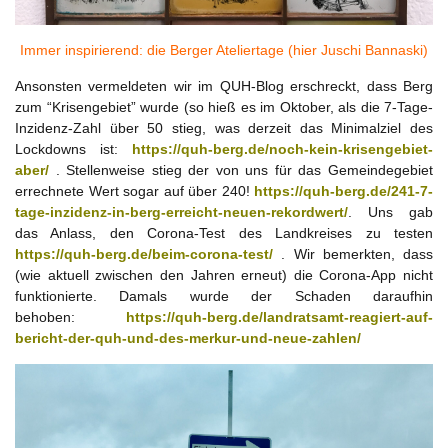
Immer inspirierend: die Berger Ateliertage (hier Juschi Bannaski)
Ansonsten vermeldeten wir im QUH-Blog erschreckt, dass Berg
zum “Krisengebiet” wurde (so hieß es im Oktober, als die 7-Tage-
Inzidenz-Zahl über 50 stieg, was derzeit das Minimalziel des
Lockdowns ist:
https://quh-berg.de/noch-kein-krisengebiet-
aber/
. Stellenweise stieg der von uns für das Gemeindegebiet
errechnete Wert sogar auf über 240!
https://quh-berg.de/241-7-
tage-inzidenz-in-berg-erreicht-neuen-rekordwert/
. Uns gab
das Anlass, den Corona-Test des Landkreises zu testen
https://quh-berg.de/beim-corona-test/
. Wir bemerkten, dass
(wie aktuell zwischen den Jahren erneut) die Corona-App nicht
funktionierte. Damals wurde der Schaden daraufhin
behoben:
https://quh-berg.de/landratsamt-reagiert-auf-
bericht-der-quh-und-des-merkur-und-neue-zahlen/