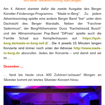
von einer Steuererhöhung überzeugen
Am 4. Advent startete dafür die zweite Ausgabe des Berger
Künstler-Förderungs-Programms “Made-in-Berg”: Zu jedem
Adventssonntag spielte eine andere Berger Band “live” unter dem
Dachstuhl des Berger Marstalls. Neben der “Farchner
Saitenmusi”, der Berg/Höhenrainer Duos “Kachelriess& Busch”
und der Allmannshauser Pop-Band “DiPraia” spielte auch die
Familie Schad aus Kempfenhausen auf.
https://quh-
berg.de/made-in-berg-teil-2/ .
Die 4 jeweils 15 Minuten langen
Konzerte sind immer noch unter der Adresse
http://www.made-
in-berg.de
abzurufen. Jedes der Konzerte – und damit sind wir
im …
Dezember …
… fand bis heute circa 400 Zuhörer/-schauer! Morgen an
Silvester kommt ein letztes Silvester-Konzert hinzu.