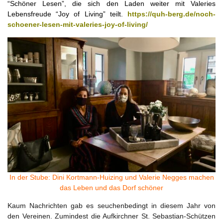
“Schöner Lesen”, die sich den Laden weiter mit Valeries
Lebensfreude “Joy of Living” teilt.
https://quh-berg.de/noch-
schoener-lesen-mit-valeries-joy-of-living/
In der Stube: Dini Kortmann-Huizing und Valerie Negges machen
das Leben und das Dorf schöner
Kaum Nachrichten gab es seuchenbedingt in diesem Jahr von
den Vereinen. Zumindest die Aufkirchner St. Sebastian-Schützen