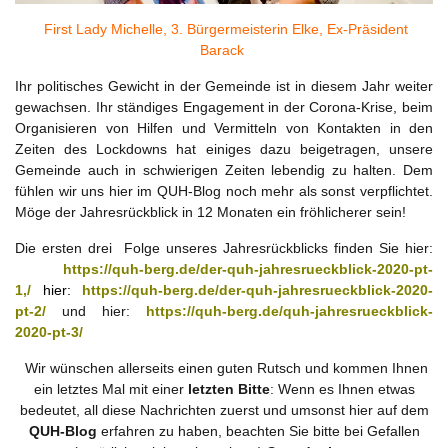
First Lady Michelle, 3. Bürgermeisterin Elke, Ex-Präsident
Barack
Ihr politisches Gewicht in der Gemeinde ist in diesem Jahr weiter
gewachsen. Ihr ständiges Engagement in der Corona-Krise, beim
Organisieren von Hilfen und Vermitteln von Kontakten in den
Zeiten des Lockdowns hat einiges dazu beigetragen, unsere
Gemeinde auch in schwierigen Zeiten lebendig zu halten. Dem
fühlen wir uns hier im QUH-Blog noch mehr als sonst verpflichtet.
Möge der Jahresrückblick in 12 Monaten ein fröhlicherer sein!
Die ersten drei Folge unseres Jahresrückblicks finden Sie hier:
https://quh-berg.de/der-quh-jahresrueckblick-2020-pt-
1,/
hier:
https://quh-berg.de/der-quh-jahresrueckblick-2020-
pt-2/
und hier:
https://quh-berg.de/quh-jahresrueckblick-
2020-pt-3/
Wir wünschen allerseits einen guten Rutsch und kommen Ihnen
ein letztes Mal mit einer
letzten Bitte
: Wenn es Ihnen etwas
bedeutet, all diese Nachrichten zuerst und umsonst hier auf dem
QUH-Blog
erfahren zu haben, beachten Sie bitte bei Gefallen