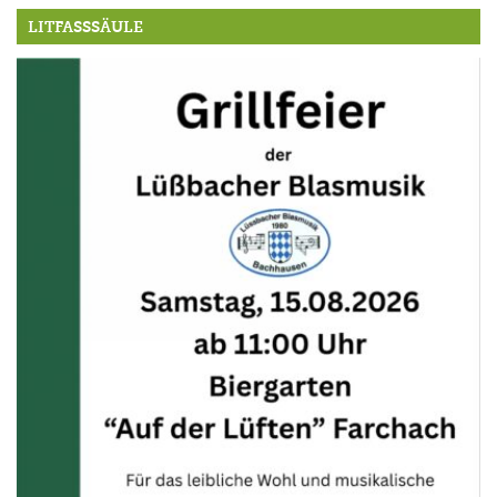
LITFASSSÄULE