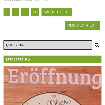
1
2
…
55
NÄCHSTE SEITE
OLDER ENTRIES →
LITFASSSÄULE