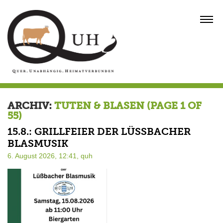
Skip
to
MENU
content
ARCHIV:
TUTEN & BLASEN
(PAGE 1 OF
55)
15.8.: GRILLFEIER DER LÜSSBACHER B
LASMUSIK
6. August 2026, 12:41,
quh