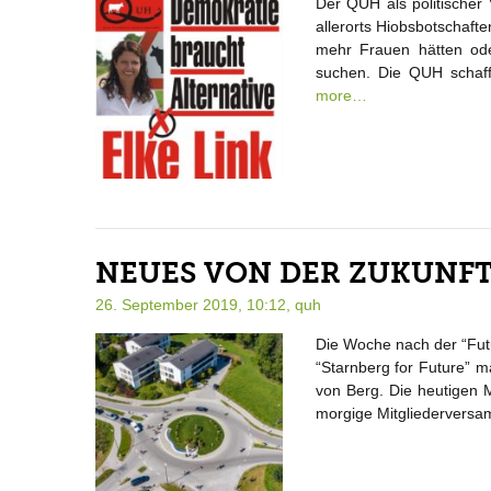
Der QUH als politischer 
allerorts Hiobsbotschaft
mehr Frauen hätten ode
suchen. Die QUH schaf
more…
NEUES VON DER ZUKUNF
26. September 2019, 10:12,
quh
Die Woche nach der “Futu
“Starnberg for Future” m
von Berg. Die heutigen 
morgige Mitgliederversa