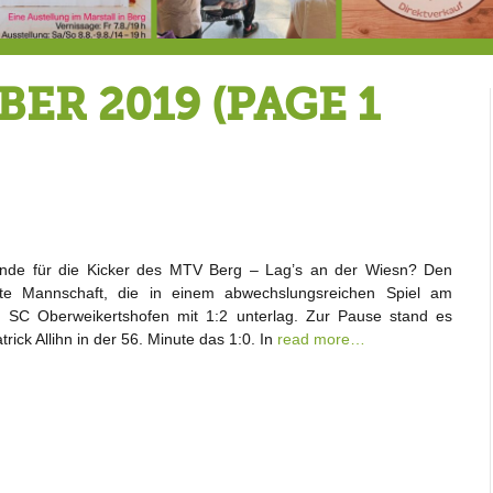
7.-9.8.: 40 Jahre Ateliertage
Heute große Geburtstagsfeier der Berg/Ickinger Künstler im Marstall
8.8.: E
BER 2019
(PAGE 1
nde für die Kicker des MTV Berg – Lag’s an der Wiesn? Den
te Mannschaft, die in einem abwechslungsreichen Spiel am
SC Oberweikertshofen mit 1:2 unterlag. Zur Pause stand es
rick Allihn in der 56. Minute das 1:0. In
read more…