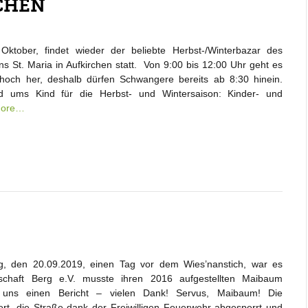
CHEN
tober, findet wieder der beliebte Herbst-/Winterbazar des
ns St. Maria in Aufkirchen statt. Von 9:00 bis 12:00 Uhr geht es
 hoch her, deshalb dürfen Schwangere bereits ab 8:30 hinein.
nd ums Kind für die Herbst- und Wintersaison: Kinder- und
more…
, den 20.09.2019, einen Tag vor dem Wies’nanstich, war es
schaft Berg e.V. musste ihren 2016 aufgestellten Maibaum
 uns einen Bericht – vielen Dank! Servus, Maibaum! Die
rt, die Straße dank der Freiwilligen Feuerwehr abgesperrt und