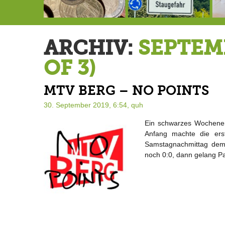
Schlimmer als erwartet: Berg von der Außenwelt abgeschnitten
Landrat Frey erlässt Haushaltssperre
Berg von der Außenwelt abgeschnitten / BERG WERK STATT eröffnet
ARCHIV:
SEPTEM
OF 3)
MTV BERG – NO POINTS
30. September 2019, 6:54,
quh
Ein schwarzes Wochene
Anfang machte die ers
Samstagnachmittag dem 
noch 0:0, dann gelang Pat