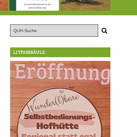
röffnung der Selbstbedienungshofhütte beim Wunderl
15.8.: Grillfeier der Lüßbacher Blasmusik
RIP Blutbuche
LITFASSSÄULE