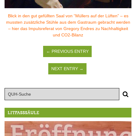
Blick in den gut gefüllten Saal von “Müllers auf der Lüften” – es
mussten zusätzliche Stühle aus dem Gastraum gebracht werden
– hier das Impulsreferat von Gregory Endres zu Nachhaltigkeit
und CO2-Bilanz
← PREVIOUS ENTRY
NEXT ENTRY →
LITFASSSÄULE