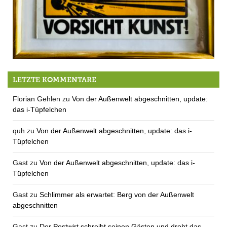
Noch ein Highlight: Klaus Staeck in Berg
LETZTE KOMMENTARE
Florian Gehlen
zu
Von der Außenwelt abgeschnitten, update:
das i-Tüpfelchen
quh
zu
Von der Außenwelt abgeschnitten, update: das i-
Tüpfelchen
Gast
zu
Von der Außenwelt abgeschnitten, update: das i-
Tüpfelchen
Gast
zu
Schlimmer als erwartet: Berg von der Außenwelt
abgeschnitten
Gast
zu
Der Postwirt schreibt seinen Gästen und droht das