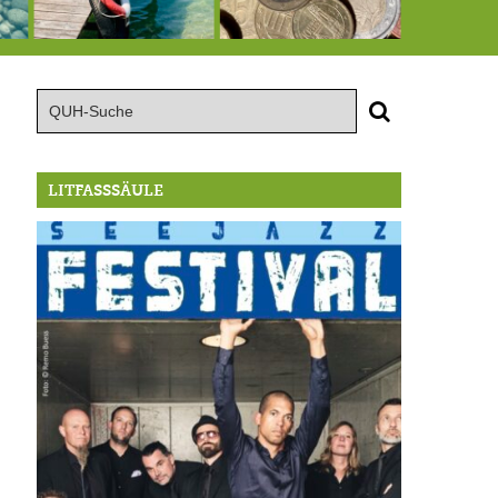
 Millionen Badewannen
Schlimmer als erwartet: Berg von der Außenwelt abgeschnitten
Landrat Frey erlässt Haushaltssperre
LITFASSSÄULE