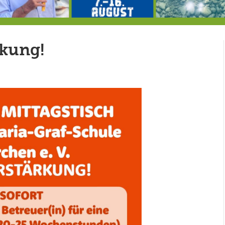
 Eis Baby pt.2
7.-16.8.: Seejazz Festival
146,5
rkung!