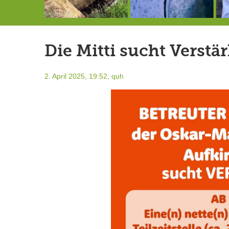
Die letzte Sitzung des Gemeinderates vor der Sommerpause
Ein Unglück kommt selten allein …
Hereintröpfelnde Nachricht: plötzlich Wassermangel in der Gemeinde Berg?
Ice
Die Mitti sucht Verstä
2. April 2025, 19:52,
quh