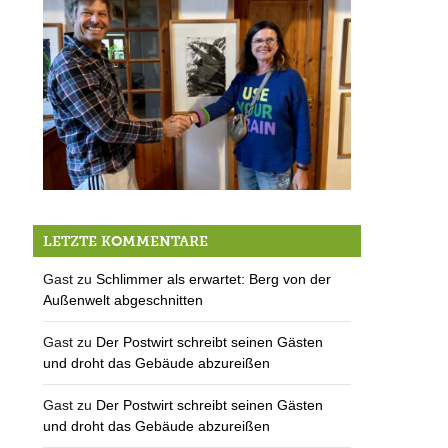
Die schönsten Bilder der Ateliertage und unser Preisträger
LETZTE KOMMENTARE
Gast
zu
Schlimmer als erwartet: Berg von der
Außenwelt abgeschnitten
Gast
zu
Der Postwirt schreibt seinen Gästen
und droht das Gebäude abzureißen
Gast
zu
Der Postwirt schreibt seinen Gästen
und droht das Gebäude abzureißen