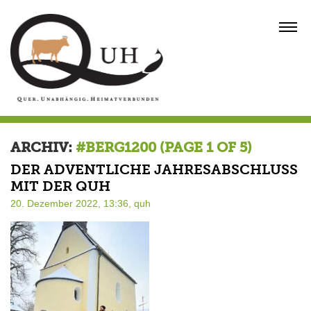
Skip
to
MENU
content
ARCHIV:
#BERG1200
(PAGE 1 OF 5)
DER ADVENTLICHE JAHRESABSCHLUSS
MIT DER QUH
20. Dezember 2022, 13:36,
quh