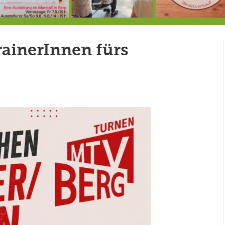
7.-9.8.: 40 Jahre Ateliertage
Heute große Geburtstagsfeier der Berg/Ickinger Künstler im Marstall
8.8.: E
ainerInnen fürs