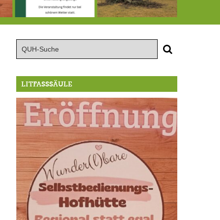
röffnung der Selbstbedienungshofhütte beim Wunderl
15.8.: Grillfeier der Lüßbacher Blasmusik
RIP Blutbuche
LITFASSSÄULE