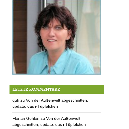
3… 2 … 1 … Der Countdown zu „Berger Betriebe laden ein“
LETZTE KOMMENTARE
quh
zu
Von der Außenwelt abgeschnitten,
update: das i-Tüpfelchen
Florian Gehlen
zu
Von der Außenwelt
abgeschnitten, update: das i-Tüpfelchen