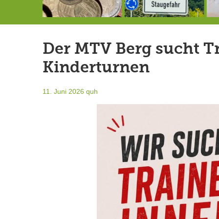
Schlimmer als erwartet: Berg von der Außenwelt abgeschnitten
Landrat Frey erlässt Haushaltssperre
Berg von der Außenwelt abgeschnitten / BERG WERK STATT eröffnet
Der MTV Berg sucht Tr
Kinderturnen
11. Juni 2026
quh