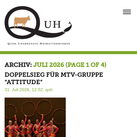
Skip
to
MENU
content
ARCHIV:
JULI 2026
(PAGE 1 OF 4)
DOPPELSIEG FÜR MTV-GRUPPE
“ATTITUDE”
31. Juli 2026, 12:02,
quh