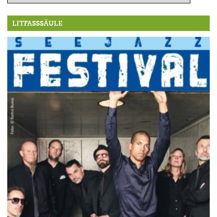
LITFASSSÄULE