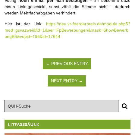
Voting
noch einmal per Mail bestätigen
– ihr bekommt dazu
einen Link geschickt, sonst zählt die Stimme nicht – dadurch
werden Mehrfachabgaben verhindert.
Hier ist der Link
:
https://neu.vr-foerderpreis.de/module.php5?
mod=gsvazwei&fid=1&ber=FpBewerbungen&mask=ShowBewerb
ungBS&vopid=196&id=17644
← PREVIOUS ENTRY
NEXT ENTRY →
LITFASSSÄULE