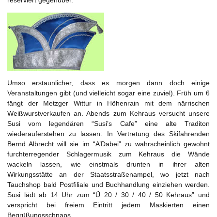
reserviert gegenüber.
Umso erstaunlicher, dass es morgen dann doch einige
Veranstaltungen gibt (und vielleicht sogar eine zuviel). Früh um 6
fängt der Metzger Wittur in Höhenrain mit dem närrischen
Weißwurstverkaufen an. Abends zum Kehraus versucht unsere
Susi vom legendären “Susi’s Cafe” eine alte Traditon
wiederauferstehen zu lassen: In Vertretung des Skifahrenden
Bernd Albrecht will sie im “A’Dabei” zu wahrscheinlich gewohnt
furchterregender Schlagermusik zum Kehraus die Wände
wackeln lassen, wie einstmals drunten in ihrer alten
Wirkungsstätte an der Staatsstraßenampel, wo jetzt nach
Tauchshop bald Postfiliale und Buchhandlung einziehen werden.
Susi lädt ab 14 Uhr zum “Ü 20 / 30 / 40 / 50 Kehraus” und
verspricht bei freiem Eintritt jedem Maskierten einen
Begrüßungsschnaps.