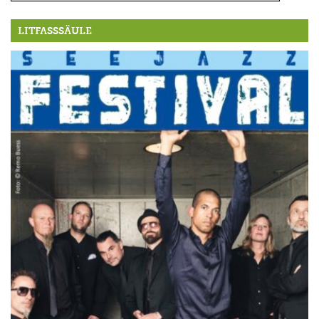
LITFASSSÄULE