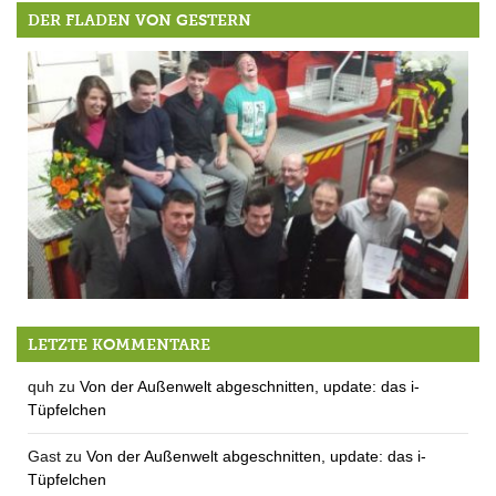
DER FLADEN VON GESTERN
“Wir sind da, um zu helfen!” – die Jahreshauptversammlung der FFW Berg
LETZTE KOMMENTARE
quh
zu
Von der Außenwelt abgeschnitten, update: das i-
Tüpfelchen
Gast
zu
Von der Außenwelt abgeschnitten, update: das i-
Tüpfelchen