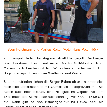
Sven Horstmann und Markus Reiter (Foto: Hans-Peter Höck)
Zum Beispiel: Jeden Dienstag wird ab elf Uhr gegrillt. Der Berger
Sven Horstmann kommt mit seinem Martini Grill-Mobil auch zu
Markus nach Percha und legt Würstchen auf oder macht Hot
Dogs. Freitags gibt es immer Weißwurst und Wiener.
Satt und zufrieden ziehen die Berger Buben ab und nehmen sich
noch eine Leberkäsbreze mit Gurkerl als Reiseproviant mit. Sie
haben auch noch exklusiv eine Neuigkeit im Gepäck: Ab dem
18.9. macht der Starnbäcker auch sonntags von 8:00 – 12:00 Uhr
auf. Dann gibt es was Knuspriges für zu Hause oder ein
Frühstück am großen Tisch vor Ort.