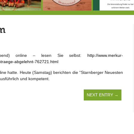
Doppelsieg für MTV-Gruppe “Attitude”
8.8.: Eröffnung der Selbstbedienungshofhütte beim Wunderl
m
abend) online – lesen Sie selbst:
http://www.merkur-
antraege-abgelehnt-762721.html
line hatte. Heute (Samstag) berichten die “Starnberger Neuesten
ausführlich und kompetent.
NEXT ENTRY →