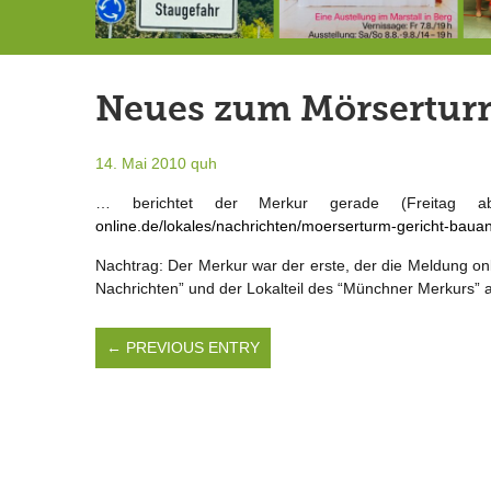
Landrat Frey erlässt Haushaltssperre
Berg von der Außenwelt abgeschnitten / BERG WERK STATT eröffnet
7.-9.8.: 40 Jahre Ateliertage
Neues zum Mörsertur
14. Mai 2010
quh
… berichtet der Merkur gerade (Freitag 
online.de/lokales/nachrichten/moerserturm-gericht-bau
Nachtrag: Der Merkur war der erste, der die Meldung on
Nachrichten” und der Lokalteil des “Münchner Merkurs” 
← PREVIOUS ENTRY