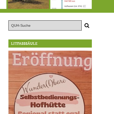
15.8.: Grillfeier der Lüßbacher Blasmusik
RIP Blutbuche
Von der Außenwelt abgeschnitten, update: das i-Tüpfelchen
LITFASSSÄULE