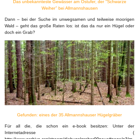
Das unbekannteste Gewässer am Ostufer, der “Schwarze
Weiher” bei Allmannshausen
Dann – bei der Suche im unwegsamen und teilweise moorigen
Wald – geht das große Raten los: ist das da nur ein Hügel oder
doch ein Grab?
Gefunden: eines der 35 Allmannshauser Hügelgräber
Für all die, die schon ein e-book besitzen: Unter der
Internetadresse (
http://www.archive.org/stream/diehugelgraber00naue#page/n3/m