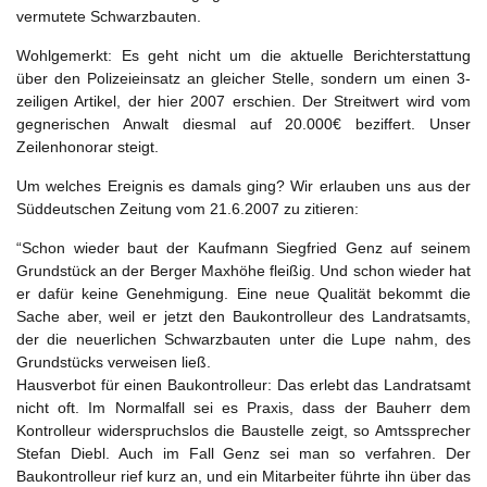
vermutete Schwarzbauten.
Wohlgemerkt: Es geht nicht um die aktuelle Berichterstattung
über den Polizeieinsatz an gleicher Stelle, sondern um einen 3-
zeiligen Artikel, der hier 2007 erschien. Der Streitwert wird vom
gegnerischen Anwalt diesmal auf 20.000€ beziffert. Unser
Zeilenhonorar steigt.
Um welches Ereignis es damals ging? Wir erlauben uns aus der
Süddeutschen Zeitung vom 21.6.2007 zu zitieren:
“Schon wieder baut der Kaufmann Siegfried Genz auf seinem
Grundstück an der Berger Maxhöhe fleißig. Und schon wieder hat
er dafür keine Genehmigung. Eine neue Qualität bekommt die
Sache aber, weil er jetzt den Baukontrolleur des Landratsamts,
der die neuerlichen Schwarzbauten unter die Lupe nahm, des
Grundstücks verweisen ließ.
Hausverbot für einen Baukontrolleur: Das erlebt das Landratsamt
nicht oft. Im Normalfall sei es Praxis, dass der Bauherr dem
Kontrolleur widerspruchslos die Baustelle zeigt, so Amtssprecher
Stefan Diebl. Auch im Fall Genz sei man so verfahren. Der
Baukontrolleur rief kurz an, und ein Mitarbeiter führte ihn über das