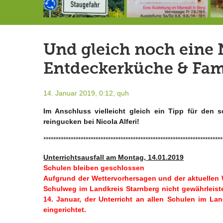
Landrat Frey erlässt Haushaltssperre
Berg von der Außenwelt abgeschnitten / BERG WERK STATT eröffnet
7.-9.8.: 40 Jahre Ateliertage
Und gleich noch eine 
Entdeckerküche & Fam
14. Januar 2019, 0:12,
quh
Im Anschluss vielleicht gleich ein Tipp für den 
reingucken bei Nicola Alferi!
************************************************************************
Unterrichtsausfall am Montag, 14.01.2019
Schulen bleiben geschlossen
Aufgrund der Wettervorhersagen und der aktuellen
Schulweg im Landkreis Starnberg nicht gewährleist
14. Januar, der Unterricht an allen Schulen im La
eingerichtet.