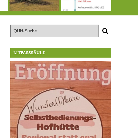
15.8.: Grillfeier der Lüßbacher Blasmusik
RIP Blutbuche
Von der Außenwelt abgeschnitten, update: das i-Tüpfelchen
LITFASSSÄULE