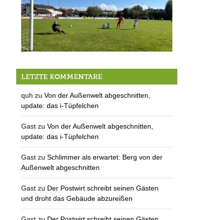
Und gleich nochmal: APPLAUS, APPLAUS!!!
LETZTE KOMMENTARE
quh
zu
Von der Außenwelt abgeschnitten,
update: das i-Tüpfelchen
Gast
zu
Von der Außenwelt abgeschnitten,
update: das i-Tüpfelchen
Gast
zu
Schlimmer als erwartet: Berg von der
Außenwelt abgeschnitten
Gast
zu
Der Postwirt schreibt seinen Gästen
und droht das Gebäude abzureißen
Gast
zu
Der Postwirt schreibt seinen Gästen