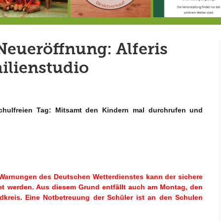
Doppelsieg für MTV-Gruppe “Attitude”
8.8.: Eröffnung der Selbstbedienungshofhütte beim Wunderl
Neueröffnung: Alferis
ilienstudio
schulfreien Tag: Mitsamt den Kindern mal durchrufen und
 Warnungen des Deutschen Wetterdienstes kann der sichere
et werden. Aus diesem Grund entfällt auch am Montag, den
ndkreis. Eine Notbetreuung der Schüler ist an den Schulen