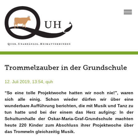
Skip
to
MENU
content
Trommelzauber in der Grundschule
12. Juli 2019, 13:54,
quh
“So eine tolle Projektwoche hatten wir noch nie!”, waren
sich alle
einig. Schon wieder dürfen wir über eine
wunderbare Aufführung berichten, die mit Musik und Tanz zu
tun hatte und bei der einem das Herz aufging: In der
Schulturnhalle der Oskar-Maria-Graf-Grundschule machten
heute 220 Kinder zum Abschluss ihrer Projektwoche über
das Trommeln gleichzeitig Musik.