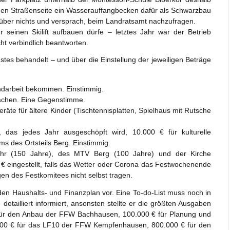
enden Straßenseite ein Wasserauffangbecken dafür als Schwarzbau
rüber nichts und versprach, beim Landratsamt nachzufragen.
seinen Skilift aufbauen dürfe – letztes Jahr war der Betrieb
ht verbindlich beantworten.
tes behandelt – und über die Einstellung der jeweiligen Beträge
endarbeit bekommen. Einstimmig.
lächen. Eine Gegenstimme.
äte für ältere Kinder (Tischtennisplatten, Spielhaus mit Rutsche
 das jedes Jahr ausgeschöpft wird, 10.000 € für kulturelle
ms des Ortsteils Berg. Einstimmig.
hr (150 Jahre), des MTV Berg (100 Jahre) und der Kirche
€ eingestellt, falls das Wetter oder Corona das Festwochenende
gen des Festkomitees nicht selbst tragen.
den Haushalts- und Finanzplan vor. Eine To-do-List muss noch in
etailliert informiert, ansonsten stellte er die größten Ausgaben
 für den Anbau der FFW Bachhausen, 100.000 € für Planung und
.000 € für das LF10 der FFW Kempfenhausen, 800.000 € für den