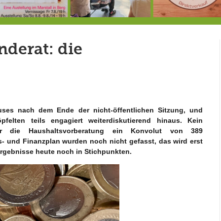
7.-9.8.: 40 Jahre Ateliertage
Heute große Geburtstagsfeier der Berg/Ickinger Künstler im Marstall
8.8.: E
derat: die
uses nach dem Ende der nicht-öffentlichen Sitzung, und
pfelten teils engagiert weiterdiskutierend hinaus. Kein
r die Haushaltsvorberatung ein Konvolut von 389
- und Finanzplan wurden noch nicht gefasst, das wird erst
Ergebnisse heute noch in Stichpunkten.