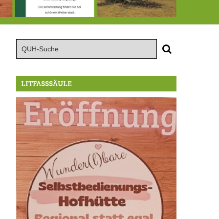
röffnung der Selbstbedienungshofhütte beim Wunderl
15.8.: Grillfeier der Lüßbacher Blasmusik
RIP Blutbuche
LITFASSSÄULE