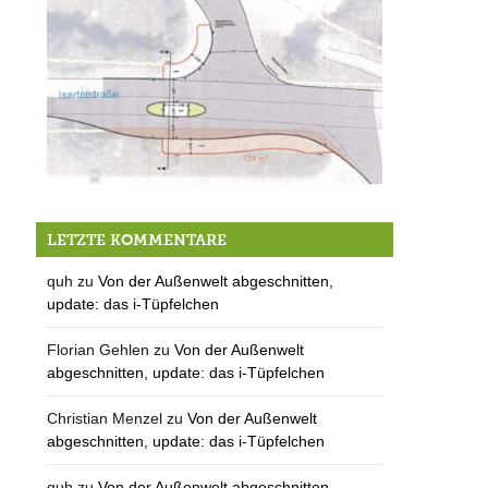
Vernunft oder Baurecht? – die 14. Sitzung des Gemeinderates
LETZTE KOMMENTARE
quh
zu
Von der Außenwelt abgeschnitten,
update: das i-Tüpfelchen
Florian Gehlen
zu
Von der Außenwelt
abgeschnitten, update: das i-Tüpfelchen
Christian Menzel
zu
Von der Außenwelt
abgeschnitten, update: das i-Tüpfelchen
quh
zu
Von der Außenwelt abgeschnitten,