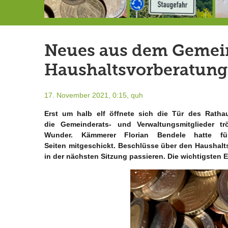
Schlimmer als erwartet: Berg von der Außenwelt abgeschnitten
Landrat Frey erlässt Haushaltssperre
Berg von der Außenwelt abgeschnitten / BERG WERK STATT eröffnet
Neues aus dem Gemein
Haushaltsvorberatung
17. November 2021, 0:15,
quh
Erst um halb elf öffnete sich die Tür des Ratha
die
Gemeinderats- und Verwaltungsmitglieder trö
Wunder. Kämmerer Florian Bendele hatte fü
Seiten mitgeschickt. Beschlüsse über den Haushalts
in der nächsten Sitzung passieren. Die wichtigsten 