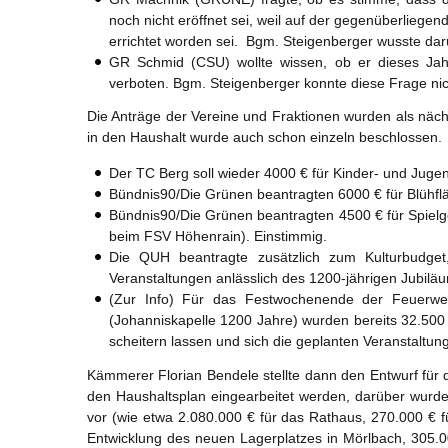
noch nicht eröffnet sei, weil auf der gegenüberlieg
errichtet worden sei. Bgm. Steigenberger wusste da
GR Schmid (CSU) wollte wissen, ob er dieses Jahr 
verboten. Bgm. Steigenberger konnte diese Frage nic
Die Anträge der Vereine und Fraktionen wurden als nächs
in den Haushalt wurde auch schon einzeln beschlossen.
Der TC Berg soll wieder 4000 € für Kinder- und Jug
Bündnis90/Die Grünen beantragten 6000 € für Blühf
Bündnis90/Die Grünen beantragten 4500 € für Spielger
beim FSV Höhenrain). Einstimmig.
Die QUH beantragte zusätzlich zum Kulturbudget,
Veranstaltungen anlässlich des 1200-jährigen Jubiläu
(Zur Info) Für das Festwochenende der Feuerwe
(Johanniskapelle 1200 Jahre) wurden bereits 32.500 
scheitern lassen und sich die geplanten Veranstaltun
Kämmerer Florian Bendele stellte dann den Entwurf für 
den Haushaltsplan eingearbeitet werden, darüber wurde d
vor (wie etwa 2.080.000 € für das Rathaus, 270.000 €
Entwicklung des neuen Lagerplatzes in Mörlbach, 305