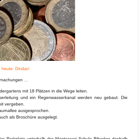
heute: Diridari
ntmachungen …
ergartens mit 18 Plätzen in die Wege leiten.
asserleitung und ein Regenwasserkanal werden neu gebaut. Die
oit vergeben.
baumallee ausgesprochen.
 auch als Broschüre ausgelegt.
r Parkplatz unterhalb der Montessori-Schule Biberkor deshalb