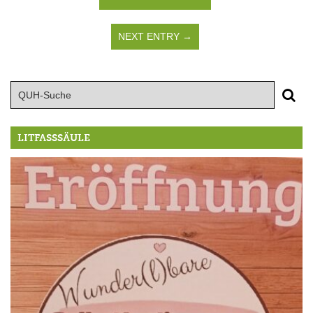
NEXT ENTRY →
LITFASSSÄULE