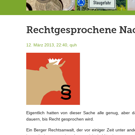
Schlimmer als erwartet: Berg von der Außenwelt abgeschnitten
Landrat Frey erlässt Haushaltssperre
Berg von der Außenwelt abgeschnitten / BERG WERK STATT eröffnet
Rechtgesprochene Nach
12. März 2013, 22:40,
quh
Eigentlich hatten von dieser Sache alle genug, aber 
dauern, bis Recht gesprochen wird.
Ein Berger Rechtsanwalt, der vor einiger Zeit unter 