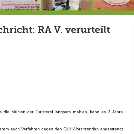
7.-9.8.: 40 Jahre Ateliertage
Heute große Geburtstagsfeier der Berg/Ickinger Künstler im Marstall
8.8.: E
richt: RA V. verurteilt
da die Mühlen der Juristerei langsam mahlen, kann es 3 Jahre
anderem auch Verfahren gegen den QUH-Vorsitzenden angestrengt