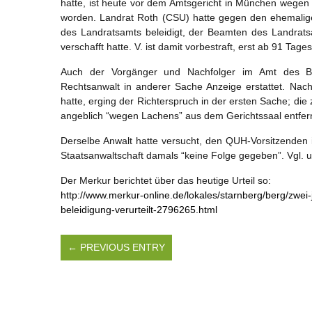
hatte, ist heute vor dem Amtsgericht in München wegen B
worden. Landrat Roth (CSU) hatte gegen den ehemalige
des Landratsamts beleidigt, der Beamten des Landrat
verschafft hatte. V. ist damit vorbestraft, erst ab 91 Ta
Auch der Vorgänger und Nachfolger im Amt des Be
Rechtsanwalt in anderer Sache Anzeige erstattet. Nachd
hatte, erging der Richterspruch in der ersten Sache; die
angeblich “wegen Lachens” aus dem Gerichtssaal entferne
Derselbe Anwalt hatte versucht, den QUH-Vorsitzenden
Staatsanwaltschaft damals “keine Folge gegeben”. Vgl. u
Der Merkur berichtet über das heutige Urteil so:
http://www.merkur-online.de/lokales/starnberg/berg/zw
beleidigung-verurteilt-2796265.html
← PREVIOUS ENTRY