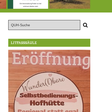
röffnung der Selbstbedienungshofhütte beim Wunderl
15.8.: Grillfeier der Lüßbacher Blasmusik
RIP Blutbuche
LITFASSSÄULE