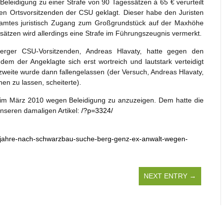
eleidigung zu einer Strafe von 90 Tagessätzen à 65 € verurteilt
n Ortsvorsitzenden der CSU geklagt. Dieser habe den Juristen
samtes juristisch Zugang zum Großgrundstück auf der Maxhöhe
gessätzen wird allerdings eine Strafe im Führungszeugnis vermerkt.
rger CSU-Vorsitzenden, Andreas Hlavaty, hatte gegen den
em der Angeklagte sich erst wortreich und lautstark verteidigt
 zweite wurde dann fallengelassen (der Versuch, Andreas Hlavaty,
n zu lassen, scheiterte).
 im März 2010 wegen Beleidigung zu anzuzeigen. Dem hatte die
nseren damaligen Artikel:
/?p=3324/
ei-jahre-nach-schwarzbau-suche-berg-genz-ex-anwalt-wegen-
NEXT ENTRY →