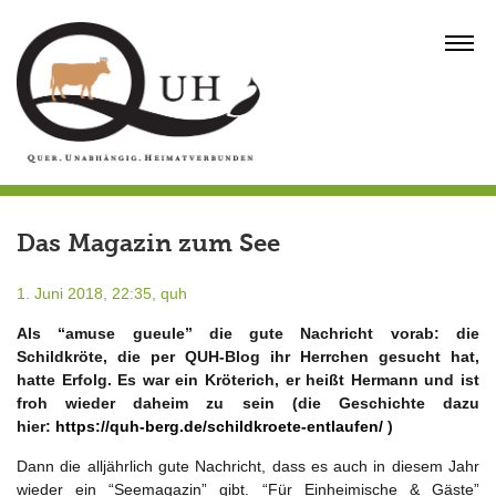
Skip
to
MENU
content
Das Magazin zum See
1. Juni 2018, 22:35,
quh
Als “amuse gueule” die gute Nachricht vorab: die
Schildkröte, die per QUH-Blog ihr Herrchen gesucht hat,
hatte Erfolg. Es war ein Kröterich, er heißt Hermann und ist
froh wieder daheim zu sein (die Geschichte dazu
hier:
https://quh-berg.de/schildkroete-entlaufen/
)
Dann die alljährlich gute Nachricht, dass es auch in diesem Jahr
wieder ein “Seemagazin” gibt. “Für Einheimische & Gäste”