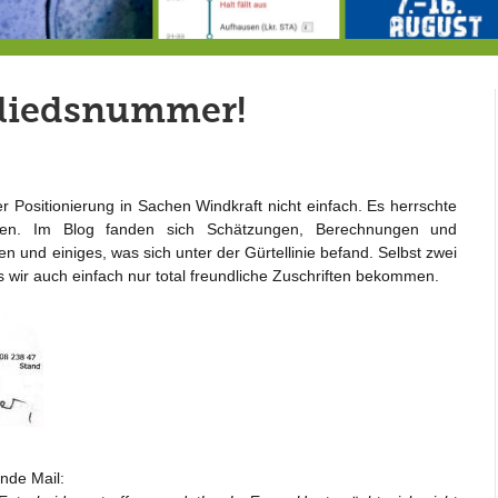
Hereintröpfelnde Nachricht: plötzlich Wassermangel in der Gemeinde Berg?
Von der Außenwelt abgeschnitten, update: das i-Tüpfelchen
7
gliedsnummer!
Positionierung in Sachen Windkraft nicht einfach. Es herrschte
en. Im Blog fanden sich Schätzungen, Berechnungen und
und einiges, was sich unter der Gürtellinie befand. Selbst zwei
s wir auch einfach nur total freundliche Zuschriften bekommen.
nde Mail: