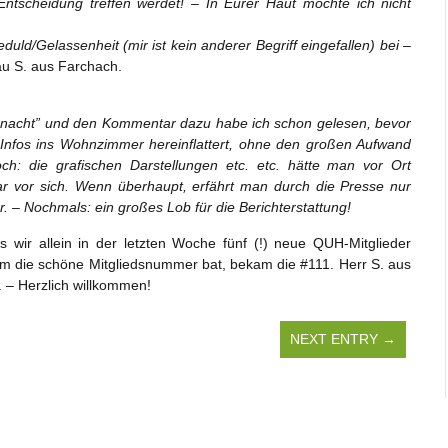
Entscheidung treffen werdet! – In Eurer Haut möchte ich nicht
uld/Gelassenheit (mir ist kein anderer Begriff eingefallen) bei –
au S. aus Farchach.
ernacht” und den Kommentar dazu habe ich schon gelesen, bevor
n Infos ins Wohnzimmer hereinflattert, ohne den großen Aufwand
: die grafischen Darstellungen etc. etc. hätte man vor Ort
ar vor sich. Wenn überhaupt, erfährt man durch die Presse nur
r. – Nochmals: ein großes Lob für die Berichterstattung!
 wir allein in der letzten Woche fünf (!) neue QUH-Mitglieder
um die schöne Mitgliedsnummer bat, bekam die #111. Herr S. aus
. – Herzlich willkommen!
NEXT ENTRY →