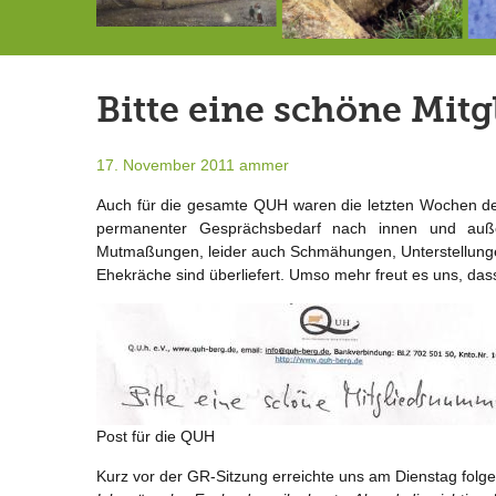
Die letzte Sitzung des Gemeinderates vor der Sommerpause
Doppelsieg für MTV-Gruppe “Attitude”
Ein Unglück kommt selten allein …
Bitte eine schöne Mit
17. November 2011
ammer
Auch für die gesamte QUH waren die letzten Wochen der 
permanenter Gesprächsbedarf nach innen und auß
Mutmaßungen, leider auch Schmähungen, Unterstellungen 
Ehekräche sind überliefert. Umso mehr freut es uns, das
Post für die QUH
Kurz vor der GR-Sitzung erreichte uns am Dienstag folge