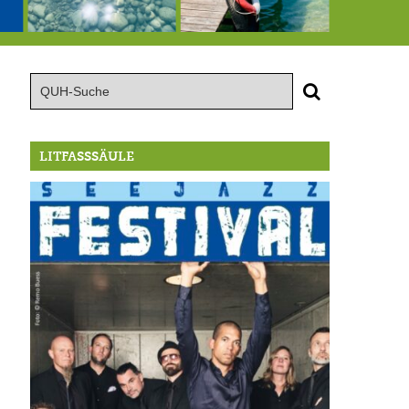
.-16.8.: Seejazz Festival
146,5 Millionen Badewannen
Schlimmer als erwartet: Berg von der Außenwelt abgeschnitten
LITFASSSÄULE