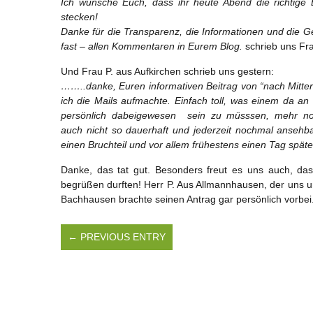
Ich wünsche Euch, dass ihr heute Abend die richtige 
stecken!
Danke für die Transparenz, die Informationen und die Ged
fast – allen Kommentaren in Eurem Blog.
schrieb uns Fr
Und Frau P. aus Aufkirchen schrieb uns gestern:
……..danke, Euren informativen Beitrag von “nach Mitt
ich die Mails aufmachte. Einfach toll, was einem da a
persönlich dabeigewesen sein zu müsssen, mehr noch
auch nicht so dauerhaft und jederzeit nochmal ansehb
einen Bruchteil und vor allem frühestens einen Tag späte
Danke, das tat gut. Besonders freut es uns auch, dass
begrüßen durften! Herr P. Aus Allmannhausen, der uns 
Bachhausen brachte seinen Antrag gar persönlich vorbei
← PREVIOUS ENTRY