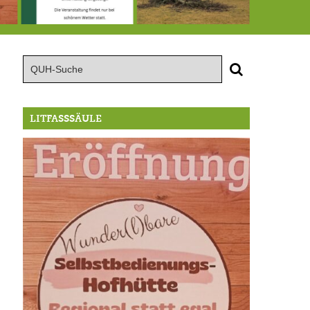
röffnung der Selbstbedienungshofhütte beim Wunderl
15.8.: Grillfeier der Lüßbacher Blasmusik
RIP Blutbuche
LITFASSSÄULE