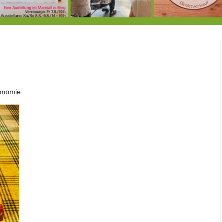
7.-9.8.: 40 Jahre Ateliertage
Heute große Geburtstagsfeier der Berg/Ickinger Künstler im Marstall
8.8.: E
onomie: