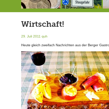
Schlimmer als erwartet: Berg von der Außenwelt abgeschnitten
Landrat Frey erlässt Haushaltssperre
Berg von der Außenwelt abgeschnitten / BERG WERK STATT eröffnet
Wirtschaft!
29. Juli 2011
quh
Heute gleich zweifach Nachrichten aus der Berger Gastr