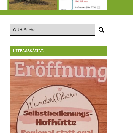
15.8.: Grillfeier der Lüßbacher Blasmusik
RIP Blutbuche
Von der Außenwelt abgeschnitten, update: das i-Tüpfelchen
LITFASSSÄULE