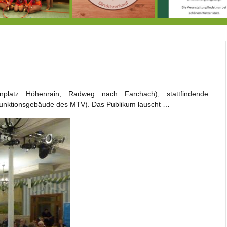
Doppelsieg für MTV-Gruppe “Attitude”
8.8.: Eröffnung der Selbstbedienungshofhütte beim Wunderl
nplatz Höhenrain, Radweg nach Farchach), stattfindende
tfunktionsgebäude des MTV). Das Publikum lauscht …