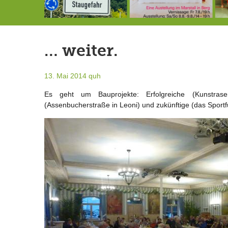
Landrat Frey erlässt Haushaltssperre
Berg von der Außenwelt abgeschnitten / BERG WERK STATT eröffnet
7.-9.8.: 40 Jahre Ateliertage
… weiter.
13. Mai 2014
quh
Es geht um Bauprojekte: Erfolgreiche (Kunstrase
(Assenbucherstraße in Leoni) und zukünftige (das Spor