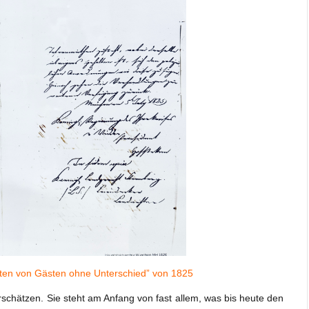
rten von Gästen ohne Unterschied” von 1825
rschätzen. Sie steht am Anfang von fast allem, was bis heute den