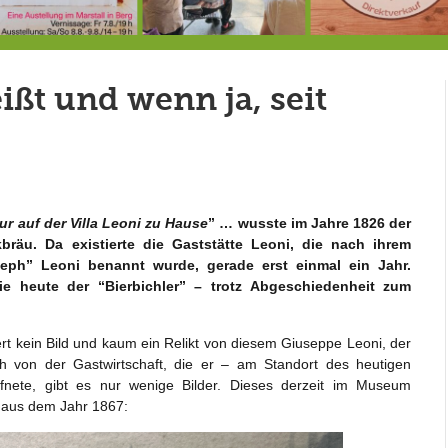
7.-9.8.: 40 Jahre Ateliertage
Heute große Geburtstagsfeier der Berg/Ickinger Künstler im Marstall
8.8.: E
ßt und wenn ja, seit
ur auf der Villa Leoni zu Hause
” … wusste im Jahre 1826 der
kbräu. Da existierte die Gaststätte Leoni, die nach ihrem
seph” Leoni benannt wurde, gerade erst einmal ein Jahr.
e heute der “Bierbichler” – trotz Abgeschiedenheit zum
ert kein Bild und kaum ein Relikt von diesem Giuseppe Leoni, der
von der Gastwirtschaft, die er – am Standort des heutigen
nete, gibt es nur wenige Bilder. Dieses derzeit im Museum
 aus dem Jahr 1867: