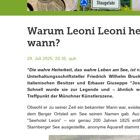
Schlimmer als erwartet: Berg von der Außenwelt abgeschnitten
Landrat Frey erlässt Haushaltssperre
Berg von der Außenwelt abgeschnitten / BERG WERK STATT eröffnet
Warum Leoni Leoni hei
wann?
29. Juli 2025, 20:35,
quh
“
Die wahre Heiterkeit, das wahre Leben am See, ist n
Unterhaltungsschriftsteller Friedrich Wilhelm Bruc
italienischen Besitzer und Erbauer Giuseppe “Jo
Schnell wurde sie zur Legende und – ähnlich wi
Treffpunkt der Münchner Künstlerszene.
Obwohl er zu seiner Zeit ein bekannter Mann war, existi
dem Berger Ortsteil am See seinen Namen gab. Auch 
“Seehotel Leoni” – vor genau 200 Jahren 1825 eröff
Starnberger See ausgestellte, anonyme Aquarell stammt