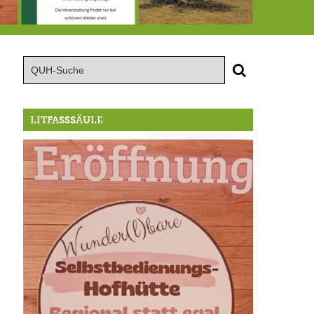
röffnung der Selbstbedienungshofhütte beim Wunderl
15.8.: Grillfeier der Lüßbacher Blasmusik
RIP Blutbuche
LITFASSSÄULE