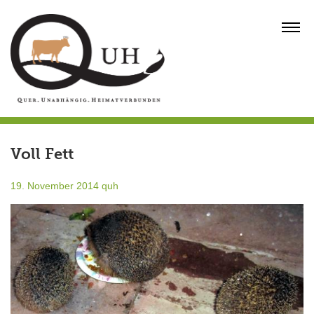
Skip
to
MENU
content
Voll Fett
19. November 2014
quh