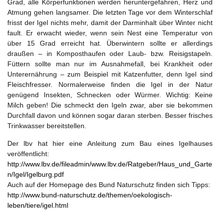
Grad, alle Körperfunktionen werden heruntergefahren, Herz und
Atmung gehen langsamer. Die letzten Tage vor dem Winterschlaf
frisst der Igel nichts mehr, damit der Darminhalt über Winter nicht
fault. Er erwacht wieder, wenn sein Nest eine Temperatur von
über 15 Grad erreicht hat. Überwintern sollte er allerdings
draußen – in Komposthaufen oder Laub- bzw. Reisigstapeln.
Füttern sollte man nur im Ausnahmefall, bei Krankheit oder
Unterernährung – zum Beispiel mit Katzenfutter, denn Igel sind
Fleischfresser. Normalerweise finden die Igel in der Natur
genügend Insekten, Schnecken oder Würmer. Wichtig: Keine
Milch geben! Die schmeckt den Igeln zwar, aber sie bekommen
Durchfall davon und können sogar daran sterben. Besser frisches
Trinkwasser bereitstellen.
Der lbv hat hier eine Anleitung zum Bau eines Igelhauses
veröffentlicht:
http://www.lbv.de/fileadmin/www.lbv.de/Ratgeber/Haus_und_Garte
n/Igel/Igelburg.pdf
Auch auf der Homepage des Bund Naturschutz finden sich Tipps:
http://www.bund-naturschutz.de/themen/oekologisch-
leben/tiere/igel.html