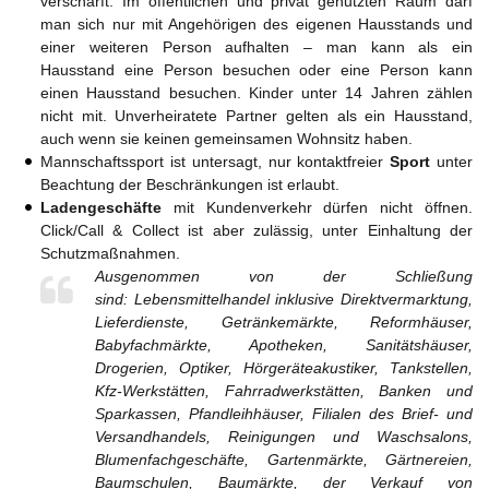
verschärft: Im öffentlichen und privat genutzten Raum darf
man sich nur mit Angehörigen des eigenen Hausstands und
einer weiteren Person aufhalten – man kann als ein
Hausstand eine Person besuchen oder eine Person kann
einen Hausstand besuchen. Kinder unter 14 Jahren zählen
nicht mit. Unverheiratete Partner gelten als ein Hausstand,
auch wenn sie keinen gemeinsamen Wohnsitz haben.
Mannschaftssport ist untersagt, nur kontaktfreier
Sport
unter
Beachtung der Beschränkungen ist erlaubt.
Ladengeschäfte
mit Kundenverkehr dürfen nicht öffnen.
Click/Call & Collect ist aber zulässig, unter Einhaltung der
Schutzmaßnahmen.
Ausgenommen von der Schließung
sind: Lebensmittelhandel inklusive Direktvermarktung,
Lieferdienste, Getränkemärkte, Reformhäuser,
Babyfachmärkte, Apotheken, Sanitätshäuser,
Drogerien, Optiker, Hörgeräteakustiker, Tankstellen,
Kfz-Werkstätten, Fahrradwerkstätten, Banken und
Sparkassen, Pfandleihhäuser, Filialen des Brief- und
Versandhandels, Reinigungen und Waschsalons,
Blumenfachgeschäfte, Gartenmärkte, Gärtnereien,
Baumschulen, Baumärkte, der Verkauf von