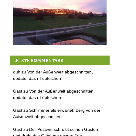
Asyl in Berg: Stellungnahme zu Berlin
LETZTE KOMMENTARE
quh
zu
Von der Außenwelt abgeschnitten,
update: das i-Tüpfelchen
Gast
zu
Von der Außenwelt abgeschnitten,
update: das i-Tüpfelchen
Gast
zu
Schlimmer als erwartet: Berg von der
Außenwelt abgeschnitten
Gast
zu
Der Postwirt schreibt seinen Gästen
und droht das Gebäude abzureißen