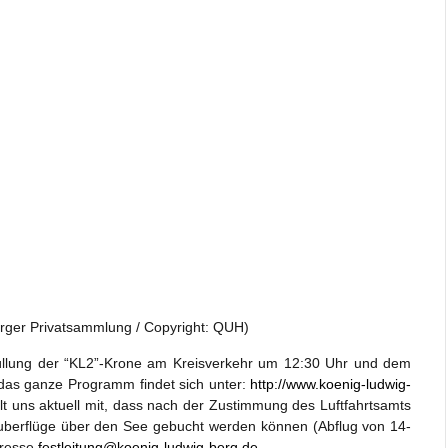
Berger Privatsammlung / Copyright: QUH)
hüllung der “KL2”-Krone am Kreisverkehr um 12:30 Uhr und dem
(das ganze Programm findet sich unter:
http://www.koenig-ludwig-
ilt uns aktuell mit, dass nach der Zustimmung des Luftfahrtsamts
berflüge über den See gebucht werden können (Abflug von 14-
dresse
festleitung@koenig-ludwig-berg.de
.