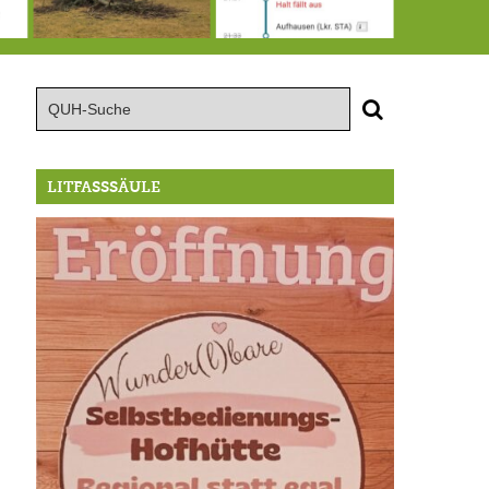
15.8.: Grillfeier der Lüßbacher Blasmusik
RIP Blutbuche
Von der Außenwelt abgeschnitten, update: das i-Tüpfelchen
LITFASSSÄULE