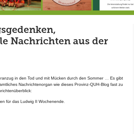
Doppelsieg für MTV-Gruppe “Attitude”
8.8.: Eröffnung der Selbstbedienungshofhütte beim Wunderl
gsgedenken,
e Nachrichten aus der
eranzug in den Tod und mit Mücken durch den Sommer … Es gibt
enamtliches Nachrichtenorgan wie dieses Provinz-QUH-Blog fast zu
richtenüberblick:
gen für das Ludwig II Wochenende.