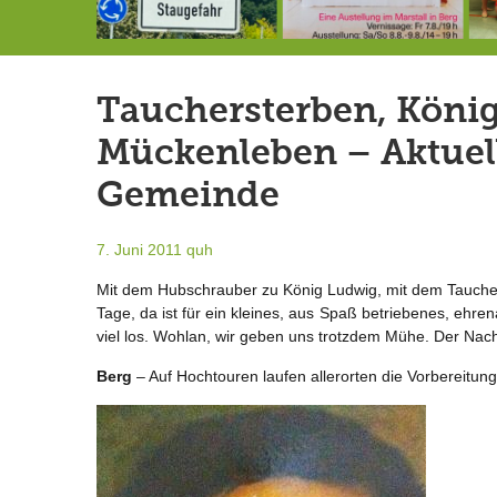
Landrat Frey erlässt Haushaltssperre
Berg von der Außenwelt abgeschnitten / BERG WERK STATT eröffnet
7.-9.8.: 40 Jahre Ateliertage
Tauchersterben, Köni
Mückenleben – Aktuell
Gemeinde
7. Juni 2011
quh
Mit dem Hubschrauber zu König Ludwig, mit dem Tauch
Tage, da ist für ein kleines, aus Spaß betriebenes, ehr
viel los. Wohlan, wir geben uns trotzdem Mühe. Der Nach
Berg
– Auf Hochtouren laufen allerorten die Vorbereitun