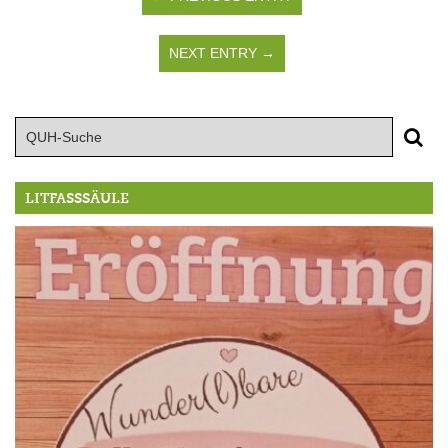
NEXT ENTRY →
LITFASSSÄULE