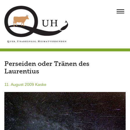
Skip
to
MENU
content
Perseiden oder Tränen des
Laurentius
11. August 2009
Kaske