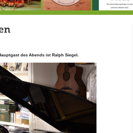
Doppelsieg für MTV-Gruppe “Attitude”
8.8.: Eröffnung der Selbstbedienungshofhütte beim Wunderl
ven
Hauptgast des Abends ist Ralph Siegel.