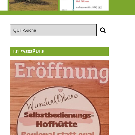
15.8.: Grillfeier der Lüßbacher Blasmusik
RIP Blutbuche
Von der Außenwelt abgeschnitten, update: das i-Tüpfelchen
LITFASSSÄULE