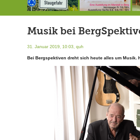
Landrat Frey erlässt Haushaltssperre
Berg von der Außenwelt abgeschnitten / BERG WERK STATT eröffnet
7.-9.8.: 40 Jahre Ateliertage
Musik bei BergSpekti
31. Januar 2019, 10:03,
quh
Bei Bergspektiven dreht sich heute alles um Musik. 