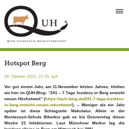
Skip
to
MENU
content
Hotspot Berg
28. Oktober 2021, 22:29,
quh
Vor gut einem Jahr, am 11.November letzten Jahres, titelten
wir hier im QUH-Blog: “241 – 7 Tage Inzidenz in Berg erreicht
neuen Höchstwert” (
https://quh-berg.de/241-7-tage-inzidenz-
in-berg-erreicht-neuen-rekordwert/
). – Weniger als ein Jahr
später ist diese Schlagzeile Makulatur. Allein in der
Montessori-Schule Biberkor gab es bis Donnerstag dieser
Woche 21 Infektionen. Laut Münchner Merkur lag die