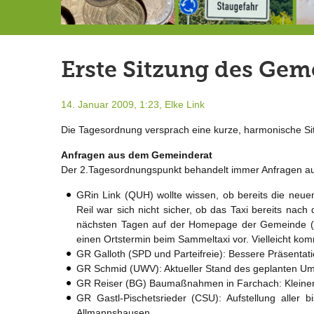
Schlimmer als erwartet: Berg von der Außenwelt abgeschnitten
Landrat Frey erlässt Haushaltssperre
Berg von der Außenwelt abgeschnitten / BERG WERK STATT eröffnet
Erste Sitzung des Gem
14. Januar 2009, 1:23,
Elke Link
Die Tagesordnung versprach eine kurze, harmonische Sitz
Anfragen aus dem Gemeinderat
Der 2.Tagesordnungspunkt behandelt immer Anfragen au
GRin Link (QUH) wollte wissen, ob bereits die neue
Reil war sich nicht sicher, ob das Taxi bereits nach
nächsten Tagen auf der Homepage der Gemeinde (
einen Ortstermin beim Sammeltaxi vor. Vielleicht k
GR Galloth (SPD und Parteifreie): Bessere Präsenta
GR Schmid (UWV): Aktueller Stand des geplanten Um
GR Reiser (BG) Baumaßnahmen in Farchach: Kleinere
GR Gastl-Pischetsrieder (CSU): Aufstellung alle
Allmannshausen