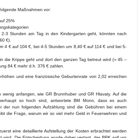
g folgende Maßnahmen vor:
auf 25%
ungskategorien
ur 2-3 Stunden am Tag in den Kindergarten geht, könnten nach
60 €).
um 4 € auf 104 €, bei 4-5 Stunden um 8,40 € auf 114 € und bei 5-
d in die Krippe geht und dort den ganzen Tag betreut wird (= 45 –
ng 84 € mehr d.h. 376 € zahlen.
erhöhen und eine französische Geburtenrate von 2,02 erreichen
so wenig anfangen, wie GR Brunnhuber und GR Hlavaty. Auf die
erhaupt so hoch sind, antwortete BM Monn, dass es auch
ei der nun folgenden Aufzählung sind die Gebühren bei einem
leibt die Frage, warum wir so viel mehr Geld in Feuerwehren und
rst eine detaillierte Aufstellung der Kosten erbrachtet werden
t wird. Die Entscheidung wurde daher vertagt, der BRK soll vor