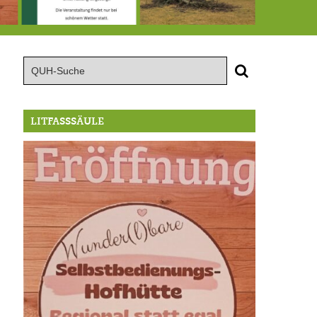
röffnung der Selbstbedienungshofhütte beim Wunderl
15.8.: Grillfeier der Lüßbacher Blasmusik
RIP Blutbuche
LITFASSSÄULE