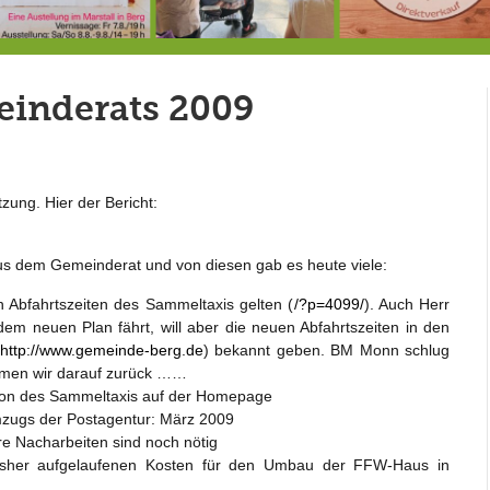
7.-9.8.: 40 Jahre Ateliertage
Heute große Geburtstagsfeier der Berg/Ickinger Künstler im Marstall
8.8.: E
einderats 2009
ung. Hier der Bericht:
s dem Gemeinderat und von diesen gab es heute viele:
n Abfahrtszeiten des Sammeltaxis gelten (
/?p=4099/
). Auch Herr
 dem neuen Plan fährt, will aber die neuen Abfahrtszeiten in den
http://www.gemeinde-berg.de
) bekannt geben. BM Monn schlug
ommen wir darauf zurück ……
tion des Sammeltaxis auf der Homepage
zugs der Postagentur: März 2009
 Nacharbeiten sind noch nötig
r bisher aufgelaufenen Kosten für den Umbau der FFW-Haus in