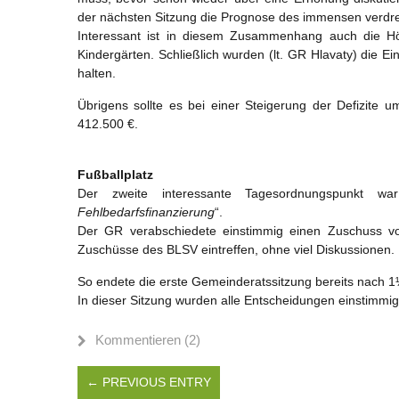
der nächsten Sitzung die Prognose des immensen verdreif
Interessant ist in diesem Zusammenhang auch die H
Kindergärten. Schließlich wurden (lt. GR Hlavaty) die E
halten.
Übrigens sollte es bei einer Steigerung der Defizite 
412.500 €.
Fußballplatz
Der zweite interessante Tagesordnungspunkt wa
Fehlbedarfsfinanzierung
“.
Der GR verabschiedete einstimmig einen Zuschuss vo
Zuschüsse des BLSV eintreffen, ohne viel Diskussionen.
So endete die erste Gemeinderatssitzung bereits nach 
In dieser Sitzung wurden alle Entscheidungen einstimmig 
Kommentieren (2)
← PREVIOUS ENTRY