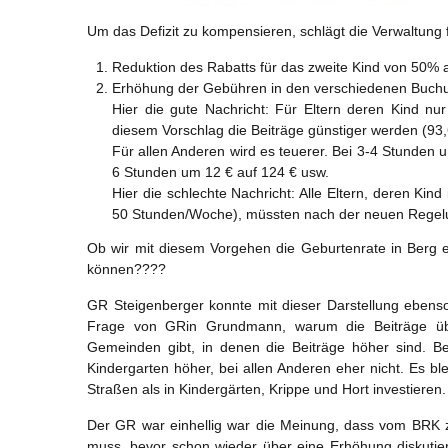
Um das Defizit zu kompensieren, schlägt die Verwaltun
Reduktion des Rabatts für das zweite Kind von 50% 
Erhöhung der Gebühren in den verschiedenen Buch
Hier die gute Nachricht: Für Eltern deren Kind n
diesem Vorschlag die Beiträge günstiger werden (93,
Für allen Anderen wird es teuerer. Bei 3-4 Stunden 
6 Stunden um 12 € auf 124 € usw.
Hier die schlechte Nachricht: Alle Eltern, deren Kin
50 Stunden/Woche), müssten nach der neuen Regelu
Ob wir mit diesem Vorgehen die Geburtenrate in Berg 
können????
GR Steigenberger konnte mit dieser Darstellung eben
Frage von GRin Grundmann, warum die Beiträge üb
Gemeinden gibt, in denen die Beiträge höher sind. B
Kindergarten höher, bei allen Anderen eher nicht. Es b
Straßen als in Kindergärten, Krippe und Hort investieren.
Der GR war einhellig war die Meinung, dass vom BRK zue
muss, bevor schon wieder über eine Erhöhung diskutier