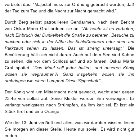
verbietet das: “Majestät muss zur Ordnung gebracht werden, daß
der Tag zum Tag und die Nacht zur Nacht gemacht wird.”
Durch Berg selbst patroullieren Gendarmen. Nach dem Bericht
von Oskar Maria Graf ordnen sie an: “
Ab heute ist es verboten,
nach Einbruch der Dunkelheit die Straße zu betreten, Besuche zu
machen oder sich in der Nähe der Schloßmauern oder oben am
Parkzaun sehen zu lassen. Das ist streng untersagt.
” Die
Bevölkerung hält sich nicht daran. Auch auf dem See sind Kähne
zu sehen, die vor dem Schloss auf und ab fahren. Oskar Maria
Graf spottet: “
Das Maul soll jeder halten, und unseren König
wollen sie wegräumen?! Ganz insgeheim wollen sie ihn
umbringen wie einen Lumpen! Diese Sippschaft!
“
Der König wird um Mitternacht nicht geweckt, wacht aber gegen
23.45 von selbst auf. Seine Kleider werden ihm verweigert. Er
verlangt wenigstens nach Strümpfen, da ihm kalt sei. Er isst ein
Stück Brot und eine Orange.
Wie der 13. Juni verläuft und alles, was wir darüber wissen, lesen
Sie morgen an dieser Stelle. Heute nur soviel: Es wird nicht gut
enden.