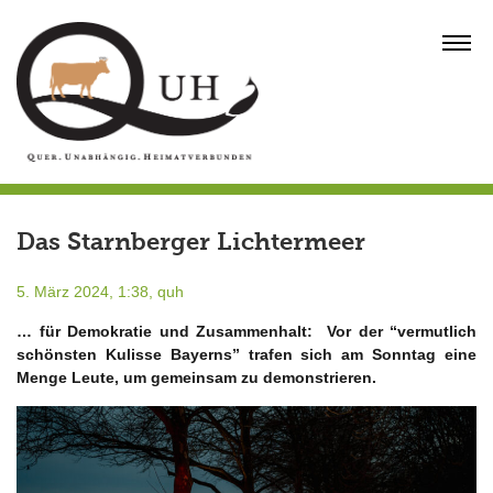
Skip
to
MENU
content
Das Starnberger Lichtermeer
5. März 2024, 1:38,
quh
… für Demokratie und Zusammenhalt: Vor der “vermutlich
schönsten Kulisse Bayerns” trafen sich am Sonntag eine
Menge Leute, um gemeinsam zu demonstrieren.