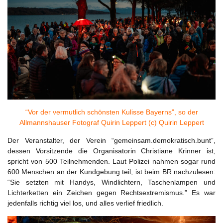
“Vor der vermutlich schönsten Kulisse Bayerns”, so der
Allmannshauser Fotograf Quirin Leppert (c) Quirin Leppert
Der Veranstalter, der Verein “gemeinsam.demokratisch.bunt”,
dessen Vorsitzende die Organisatorin Christiane Krinner ist,
spricht von 500 Teilnehmenden. Laut Polizei nahmen sogar rund
600 Menschen an der Kundgebung teil, ist beim BR nachzulesen:
“Sie setzten mit Handys, Windlichtern, Taschenlampen und
Lichterketten ein Zeichen gegen Rechtsextremismus.” Es war
jedenfalls richtig viel los, und alles verlief friedlich.