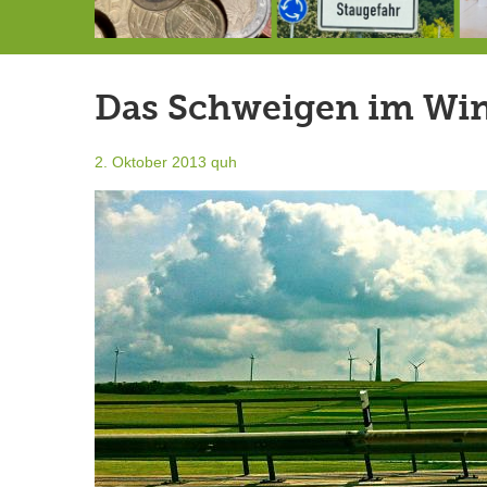
Schlimmer als erwartet: Berg von der Außenwelt abgeschnitten
Landrat Frey erlässt Haushaltssperre
Berg von der Außenwelt abgeschnitten / BERG WERK STATT eröffnet
Das Schweigen im Wi
2. Oktober 2013
quh