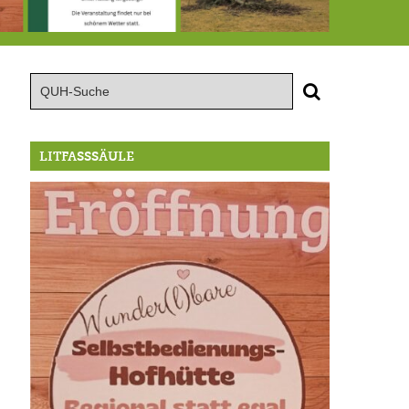
röffnung der Selbstbedienungshofhütte beim Wunderl
15.8.: Grillfeier der Lüßbacher Blasmusik
RIP Blutbuche
LITFASSSÄULE