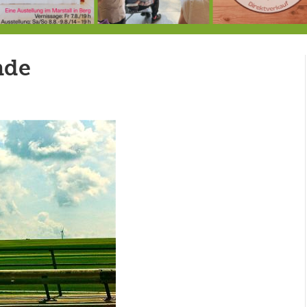
7.-9.8.: 40 Jahre Ateliertage
Heute große Geburtstagsfeier der Berg/Ickinger Künstler im Marstall
8.8.: E
nde