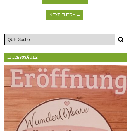
NEXT ENTRY →
LITFASSSÄULE