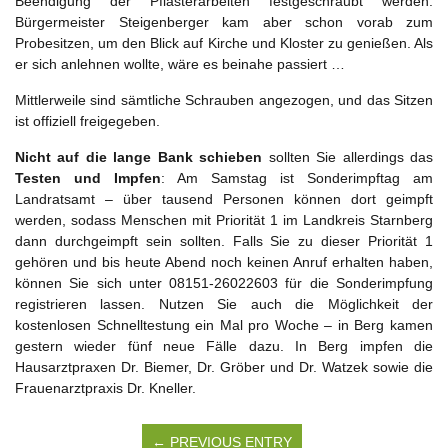
Beendigung der Pflasterarbeiten festgeschraubt werden.
Bürgermeister Steigenberger kam aber schon vorab zum
Probesitzen, um den Blick auf Kirche und Kloster zu genießen. Als
er sich anlehnen wollte, wäre es beinahe passiert …
Mittlerweile sind sämtliche Schrauben angezogen, und das Sitzen
ist offiziell freigegeben.
Nicht auf die lange Bank schieben
sollten Sie allerdings das
Testen und Impfen
: Am Samstag ist Sonderimpftag am
Landratsamt – über tausend Personen können dort geimpft
werden, sodass Menschen mit Priorität 1 im Landkreis Starnberg
dann durchgeimpft sein sollten. Falls Sie zu dieser Priorität 1
gehören und bis heute Abend noch keinen Anruf erhalten haben,
können Sie sich unter 08151-26022603 für die Sonderimpfung
registrieren lassen. Nutzen Sie auch die Möglichkeit der
kostenlosen Schnelltestung ein Mal pro Woche – in Berg kamen
gestern wieder fünf neue Fälle dazu. In Berg impfen die
Hausarztpraxen Dr. Biemer, Dr. Gröber und Dr. Watzek sowie die
Frauenarztpraxis Dr. Kneller.
← PREVIOUS ENTRY