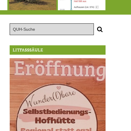
15.8.: Grillfeier der Lüßbacher Blasmusik
RIP Blutbuche
Von der Außenwelt abgeschnitten, update: das i-Tüpfelchen
LITFASSSÄULE