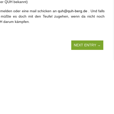
er QUH bekannt)
 melden oder eine mail schicken an
quh@quh-berg.de
. Und falls
 müßte es doch mit den Teufel zugehen, wenn da nicht noch
QUH darum kämpfen.
NEXT ENTRY →