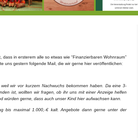
Doppelsieg für MTV-Gruppe “Attitude”
8.8.: Eröffnung der Selbstbedienungshofhütte beim Wunderl
st, dass in ersterem alle so etwas wie “Finanzierbaren Wohnraum”
te uns gestern folgende Mail, die wir gerne hier veröffentlichen:
, weil wir vor kurzem Nachwuchs bekommen haben. Da eine 3-
n ist, wollten wir fragen, ob ihr uns mit einer Anzeige helfen
d würden gerne, dass auch unser Kind hier aufwachsen kann.
 bis maximal 1.000,-€ kalt. Angebote dann gerne unter der