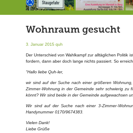
Landrat Frey erlässt Haushaltssperre
Berg von der Außenwelt abgeschnitten / BERG WERK STATT eröffnet
7.-9.8.: 40 Jahre Ateliertage
Wohnraum gesucht
3. Januar 2015
quh
Der Unterschied von Wahlkampf zur alltäglichen Politik i
fordern, dann aber doch lange nichts passiert. So erreich
“Hallo liebe Quh-ler,
wir sind auf der Suche nach einer größeren Wohnung
Zimmer-Wohnung in der Gemeinde sehr schwierig zu finde
könnt? Wir sind beide in der Gemeinde aufgewachsen un
Wir sind auf der Suche nach einer 3-Zimmer-Wohnung
Handynummer 0170/9674383.
Vielen Dank!
Liebe Grüße