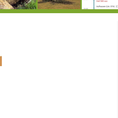
Ein Unglück kommt selten allein …
RIP Blutbuche