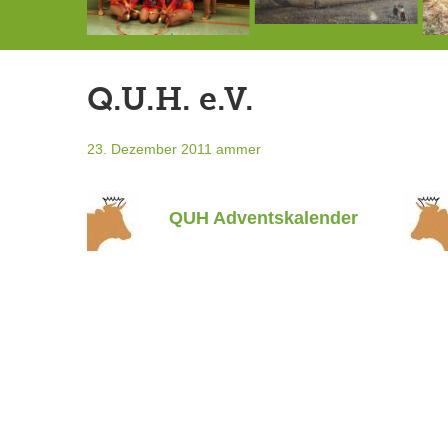
Die letzte Sitzung des Gemeinderates vor der Sommerpause
7.-9.8.: 40 Jahre Ateliertage
Doppelsieg für MTV-Gruppe “Attitude”
Q.U.H. e.V.
23. Dezember 2011
ammer
QUH Adventskalender