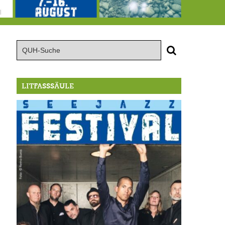
Von der Außenwelt abgeschnitten, update: das i-Tüpfelchen
7.-16.8.: Seejazz Festival
146,5 Millionen Badewannen
LITFASSSÄULE