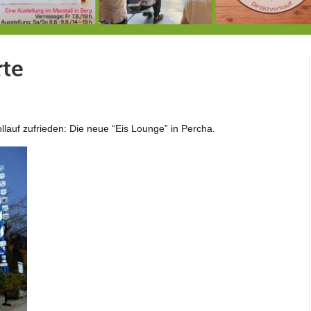
7.-9.8.: 40 Jahre Ateliertage
Heute große Geburtstagsfeier der Berg/Ickinger Künstler im Marstall
8.8.: E
rte
llauf zufrieden: Die neue “Eis Lounge” in Percha.