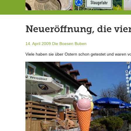
Schlimmer als erwartet: Berg von der Außenwelt abgeschnitten
Landrat Frey erlässt Haushaltssperre
Berg von der Außenwelt abgeschnitten / BERG WERK STATT eröffnet
Neueröffnung, die vie
14. April 2009
Die Boesen Buben
Viele haben sie über Ostern schon getestet und waren vo