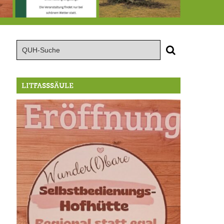
röffnung der Selbstbedienungshofhütte beim Wunderl
15.8.: Grillfeier der Lüßbacher Blasmusik
RIP Blutbuche
LITFASSSÄULE