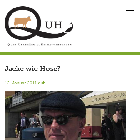
Skip
to
MENU
content
Jacke wie Hose?
12. Januar 2011
quh