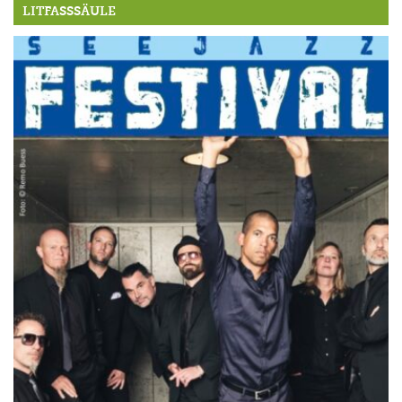
LITFASSSÄULE