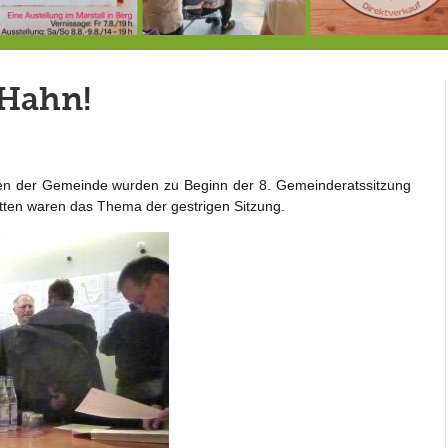
7.-9.8.: 40 Jahre Ateliertage
Heute große Geburtstagsfeier der Berg/Ickinger Künstler im Marstall
8.8.: E
n Hahn!
emen der Gemeinde wurden zu Beginn der 8. Gemeinderatssitzung
ten waren das Thema der gestrigen Sitzung.