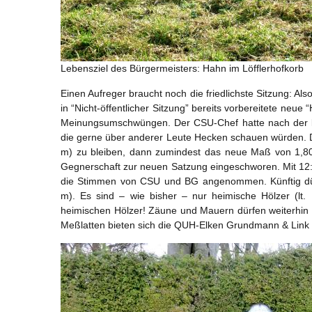
Lebensziel des Bürgermeisters: Hahn im Löfflerhofkorb
Einen Aufreger braucht noch die friedlichste Sitzung: Al
in “Nicht-öffentlicher Sitzung” bereits vorbereitete ne
Meinungsumschwüngen. Der CSU-Chef hatte nach der let
die gerne über anderer Leute Hecken schauen würden. D
m) zu bleiben, dann zumindest das neue Maß von 1,80 
Gegnerschaft zur neuen Satzung eingeschworen. Mit 12:
die Stimmen von CSU und BG angenommen. Künftig dürf
m). Es sind – wie bisher – nur heimische Hölzer (lt. 
heimischen Hölzer! Zäune und Mauern dürfen weiterhin 
Meßlatten bieten sich die QUH-Elken Grundmann & Link an