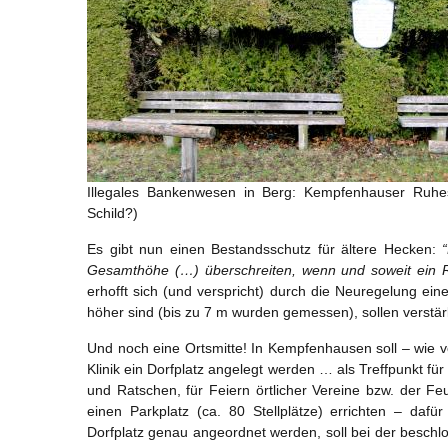
Illegales Bankenwesen in Berg: Kempfenhauser Ruhes
Schild?)
Es gibt nun einen Bestandsschutz für ältere Hecken:
Gesamthöhe (…) überschreiten, wenn und soweit ein R
erhofft sich (und verspricht) durch die Neuregelung ein
höher sind (bis zu 7 m wurden gemessen), sollen verstärk
Und noch eine Ortsmitte! In Kempfenhausen soll – wie
Klinik ein Dorfplatz angelegt werden … als Treffpunkt für
und Ratschen, für Feiern örtlicher Vereine bzw. der Fe
einen Parkplatz (ca. 80 Stellplätze) errichten – dafü
Dorfplatz genau angeordnet werden, soll bei der beschl