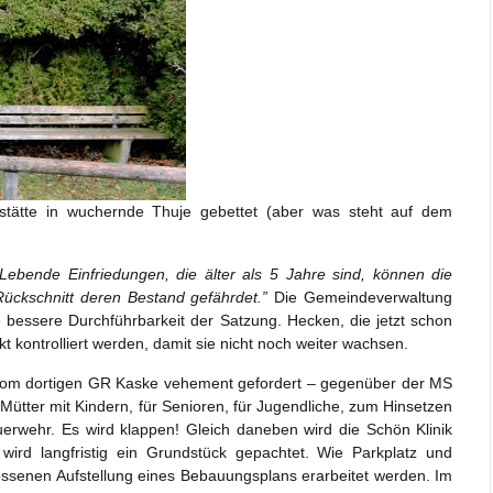
tätte in wuchernde Thuje gebettet (aber was steht auf dem
“Lebende Einfriedungen, die älter als 5 Jahre sind, können die
ückschnitt deren Bestand gefährdet.”
Die Gemeindeverwaltung
e bessere Durchführbarkeit der Satzung. Hecken, die jetzt schon
t kontrolliert werden, damit sie nicht noch weiter wachsen.
 vom dortigen GR Kaske vehement gefordert – gegenüber der MS
 Mütter mit Kindern, für Senioren, für Jugendliche, zum Hinsetzen
uerwehr. Es wird klappen! Gleich daneben wird die Schön Klinik
r wird langfristig ein Grundstück gepachtet. Wie Parkplatz und
ossenen Aufstellung eines Bebauungsplans erarbeitet werden. Im