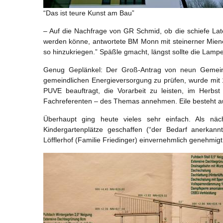
“Das ist teure Kunst am Bau”
– Auf die Nachfrage von GR Schmid, ob die schiefe Lat
werden könne, antwortete BM Monn mit steinerner Miene:
so hinzukriegen.” Späßle gmacht, längst sollte die Lampe
Genug Geplänkel: Der Groß-Antrag von neun Gemeinde
gemeindlichen Energieversorgung zu prüfen, wurde mi
PUVE beauftragt, die Vorarbeit zu leisten, im Herb
Fachreferenten – des Themas annehmen. Eile besteht auf
Überhaupt ging heute vieles sehr einfach. Als näc
Kindergartenplätze geschaffen (“der Bedarf anerkan
Löfflerhof (Familie Friedinger) einvernehmlich genehmigt