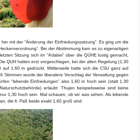
so her mit der “Änderung der Einfriedungssatzung”. Es ging um die
ue “Heckenverordnung”. Bei der Abstimmung kam es zu eigenartigen
zten Sitzung sich im “A’dabei” über die QÜHE lustig gemacht,
ie QUH hatten erst vorgeschlagen, bei der alten Regelung (1,30
auf 1,60 m gedrückt. Mittlerweile hatte sich die CSU ganz auf
6 Stimmen wurde der liberalere Vorschlag der Verwaltung gegen
en “lebende Einfriedungen” also 1,60 m hoch sein (statt 1,30
Naturschutzbehörde) erlaubt. Thujen beispielsweise sind keine
nur 1,30 hoch sein. Mal schauen, ob wir was sehen. Als lebende
, die lt. Paß beide exakt 1,60 groß sind.