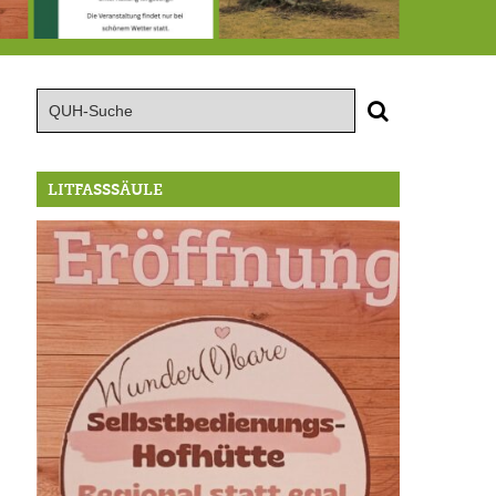
röffnung der Selbstbedienungshofhütte beim Wunderl
15.8.: Grillfeier der Lüßbacher Blasmusik
RIP Blutbuche
LITFASSSÄULE