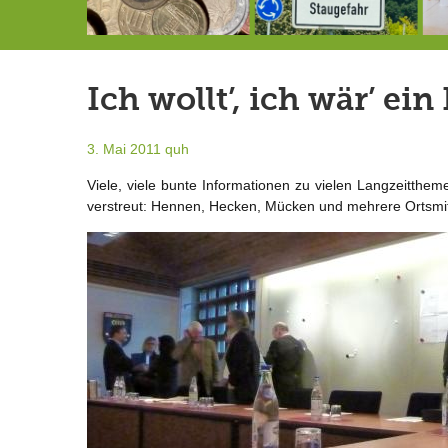
Schlimmer als erwartet: Berg von der Außenwelt abgeschnitten
Landrat Frey erlässt Haushaltssperre
Berg von der Außenwelt abgeschnitten / BERG WERK STATT eröffnet
Ich wollt’, ich wär’ ei
3. Mai 2011
quh
Viele, viele bunte Informationen zu vielen Langzeitth
verstreut: Hennen, Hecken, Mücken und mehrere Ortsmit