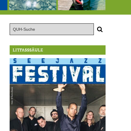
.-16.8.: Seejazz Festival
146,5 Millionen Badewannen
Schlimmer als erwartet: Berg von der Außenwelt abgeschnitten
LITFASSSÄULE