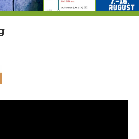
Hereintröpfelnde Nachricht: plötzlich Wassermangel in der Gemeinde Berg?
Von der Außenwelt abgeschnitten, update: das i-Tüpfelchen
7
g