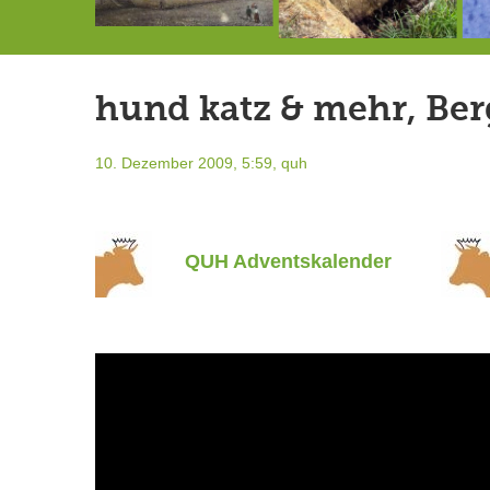
Die letzte Sitzung des Gemeinderates vor der Sommerpause
Doppelsieg für MTV-Gruppe “Attitude”
Ein Unglück kommt selten allein …
hund katz & mehr, Ber
10. Dezember 2009, 5:59,
quh
QUH Adventskalender