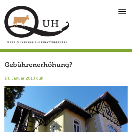
Skip
to
MENU
content
Gebührenerhöhung?
14. Januar 2013
quh