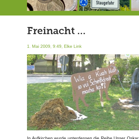
Schlimmer als erwartet: Berg von der Außenwelt abgeschnitten
Landrat Frey erlässt Haushaltssperre
Berg von der Außenwelt abgeschnitten / BERG WERK STATT eröffnet
Freinacht …
1. Mai 2009, 9:49,
Elke Link
In Aufkirchen wurde unterdessen die Reihe Unser Oskar 