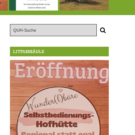
röffnung der Selbstbedienungshofhütte beim Wunderl
15.8.: Grillfeier der Lüßbacher Blasmusik
RIP Blutbuche
LITFASSSÄULE