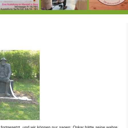
7.-9.8.: 40 Jahre Ateliertage
Heute große Geburtstagsfeier der Berg/Ickinger Künstler im Marstall
8.8.: E
fortgesetzt, und wir können nur sagen: Oskar hätte seine wahre