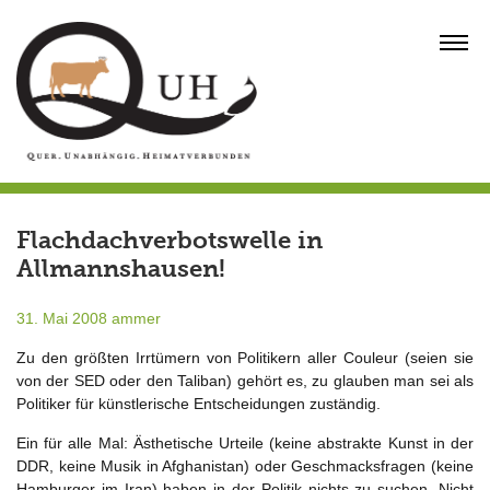
Skip
to
MENU
content
Flachdachverbotswelle in
Allmannshausen!
31. Mai 2008
ammer
Zu den größten Irrtümern von Politikern aller Couleur (seien sie
von der SED oder den Taliban) gehört es, zu glauben man sei als
Politiker für künstlerische Entscheidungen zuständig.
Ein für alle Mal: Ästhetische Urteile (keine abstrakte Kunst in der
DDR, keine Musik in Afghanistan) oder Geschmacksfragen (keine
Hamburger im Iran) haben in der Politik nichts zu suchen. Nicht