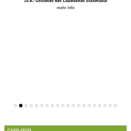
15.8.: Grillfeier der Lüßbacher Blasmusik
mehr Info
CASH-QUH