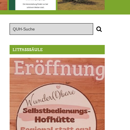
röffnung der Selbstbedienungshofhütte beim Wunderl
15.8.: Grillfeier der Lüßbacher Blasmusik
RIP Blutbuche
LITFASSSÄULE