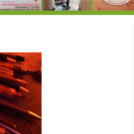
7.-9.8.: 40 Jahre Ateliertage
Heute große Geburtstagsfeier der Berg/Ickinger Künstler im Marstall
8.8.: E