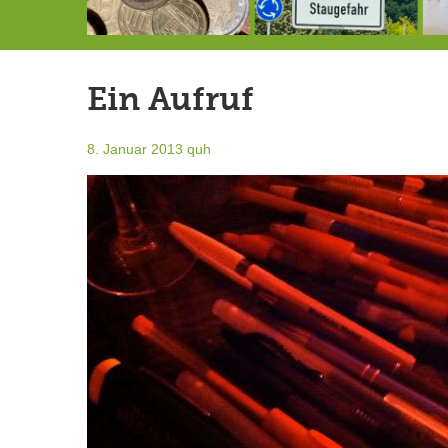
Schlimmer als erwartet: Berg von der Außenwelt abgeschnitten
Landrat Frey erlässt Haushaltssperre
Berg von der Außenwelt abgeschnitten / BERG WERK STATT eröffnet
Ein Aufruf
8. Januar 2013
quh